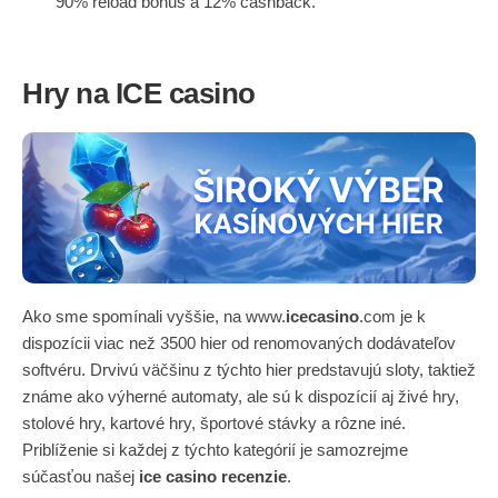
90% reload bonus a 12% cashback.
Hry na ICE casino
Ako sme spomínali vyššie, na www.
icecasino
.com je k
dispozícii viac než 3500 hier od renomovaných dodávateľov
softvéru. Drvivú väčšinu z týchto hier predstavujú sloty, taktiež
známe ako výherné automaty, ale sú k dispozícií aj živé hry,
stolové hry, kartové hry, športové stávky a rôzne iné.
Priblíženie si každej z týchto kategórií je samozrejme
súčasťou našej
ice casino recenzie
.