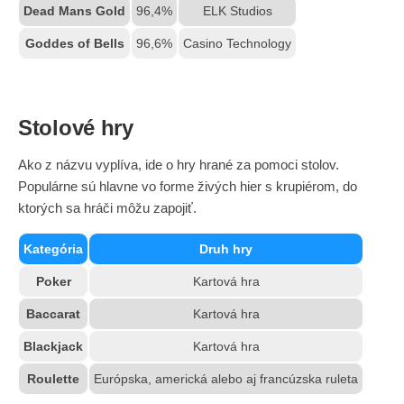
Dead Mans Gold
96,4%
ELK Studios
Goddes of Bells
96,6%
Casino Technology
Stolové hry
Ako z názvu vyplíva, ide o hry hrané za pomoci stolov.
Populárne sú hlavne vo forme živých hier s krupiérom, do
ktorých sa hráči môžu zapojiť.
Kategória
Druh hry
Poker
Kartová hra
Baccarat
Kartová hra
Blackjack
Kartová hra
Roulette
Európska, americká alebo aj francúzska ruleta