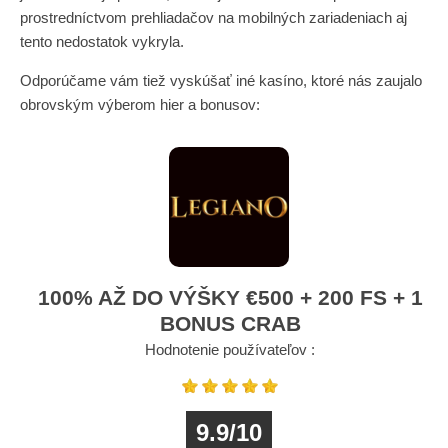
prostredníctvom prehliadačov na mobilných zariadeniach aj
tento nedostatok vykryla.
Odporúčame vám tiež vyskúšať iné kasíno, ktoré nás zaujalo
obrovským výberom hier a bonusov:
100% AŽ DO VÝŠKY €500 + 200 FS + 1
BONUS CRAB
Hodnotenie používateľov :
9.9/10