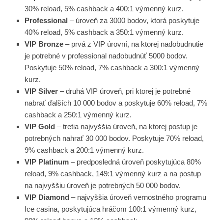
30% reload, 5% cashback a 400:1 výmenný kurz.
Professional
– úroveň za 3000 bodov, ktorá poskytuje
40% reload, 5% cashback a 350:1 výmenný kurz.
VIP Bronze
– prvá z VIP úrovní, na ktorej nadobudnutie
je potrebné v professional nadobudnúť 5000 bodov.
Poskytuje 50% reload, 7% cashback a 300:1 výmenný
kurz.
VIP Silver
– druhá VIP úroveň, pri ktorej je potrebné
nabrať ďalších 10 000 bodov a poskytuje 60% reload, 7%
cashback a 250:1 výmenný kurz.
VIP Gold
– tretia najvyššia úroveň, na ktorej postup je
potrebných nahrať 30 000 bodov. Poskytuje 70% reload,
9% cashback a 200:1 výmenný kurz.
VIP Platinum
– predposledná úroveň poskytujúca 80%
reload, 9% cashback, 149:1 výmenný kurz a na postup
na najvyššiu úroveň je potrebných 50 000 bodov.
VIP Diamond
– najvyššia úroveň vernostného programu
Ice casina, poskytujúca hráčom 100:1 výmenný kurz,