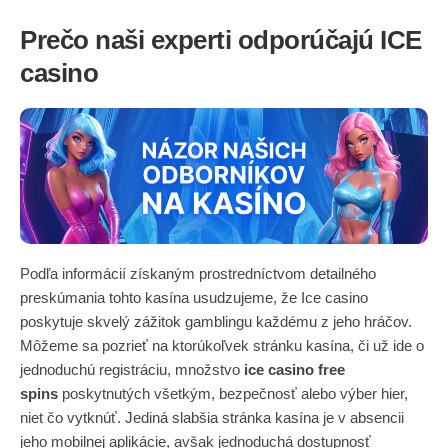
Prečo naši experti odporúčajú ICE
casino
Podľa informácií získaným prostredníctvom detailného
preskúmania tohto kasína usudzujeme, že Ice casino
poskytuje skvelý zážitok gamblingu každému z jeho hráčov.
Môžeme sa pozrieť na ktorúkoľvek stránku kasína, či už ide o
jednoduchú registráciu, množstvo
ice casino free
spins
poskytnutých všetkým, bezpečnosť alebo výber hier,
niet čo vytknúť. Jediná slabšia stránka kasína je v absencii
jeho mobilnej aplikácie, avšak jednoduchá dostupnosť