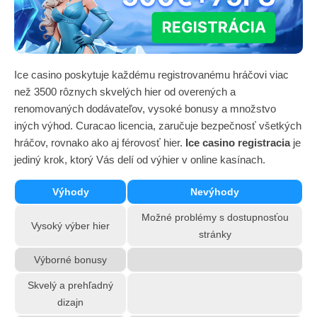
Ice casino poskytuje každému registrovanému hráčovi viac
než 3500 rôznych skvelých hier od overených a
renomovaných dodávateľov, vysoké bonusy a množstvo
iných výhod. Curacao licencia, zaručuje bezpečnosť všetkých
hráčov, rovnako ako aj férovosť hier.
Ice casino registracia
je
jediný krok, ktorý Vás delí od výhier v online kasínach.
Výhody
Nevýhody
Možné problémy s dostupnosťou
Vysoký výber hier
stránky
Výborné bonusy
Skvelý a prehľadný
dizajn