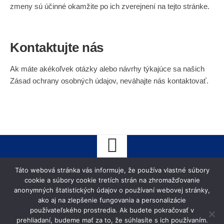
zmeny sú účinné okamžite po ich zverejnení na tejto stránke.
Kontaktujte nás
Ak máte akékoľvek otázky alebo návrhy týkajúce sa našich
Zásad ochrany osobných údajov, neváhajte nás kontaktovať.
Táto webová stránka vás informuje, že používa vlastné súbory
cookie a súbory cookie tretích strán na zhromažďovanie
© 2026 Hotel Korzo Nové Zámky. hotelkorzonz.sk Všetky práva
anonymných štatistických údajov o používaní webovej stránky,
ako aj na zlepšenie fungovania a personalizácie
vyhradené.
používateľského prostredia. Ak budete pokračovať v
prehliadaní, budeme mať za to, že súhlasíte s ich používaním.