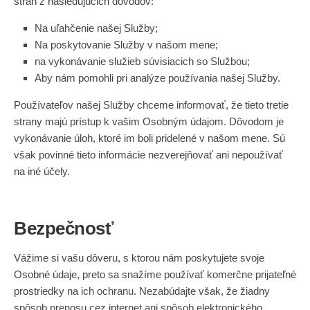
strán z nasledujúcich dôvodov:
Na uľahčenie našej Služby;
Na poskytovanie Služby v našom mene;
na vykonávanie služieb súvisiacich so Službou;
Aby nám pomohli pri analýze používania našej Služby.
Používateľov našej Služby chceme informovať, že tieto tretie
strany majú prístup k vašim Osobným údajom. Dôvodom je
vykonávanie úloh, ktoré im boli pridelené v našom mene. Sú
však povinné tieto informácie nezverejňovať ani nepoužívať
na iné účely.
Bezpečnosť
Vážime si vašu dôveru, s ktorou nám poskytujete svoje
Osobné údaje, preto sa snažíme používať komerčne prijateľné
prostriedky na ich ochranu. Nezabúdajte však, že žiadny
spôsob prenosu cez internet ani spôsob elektronického